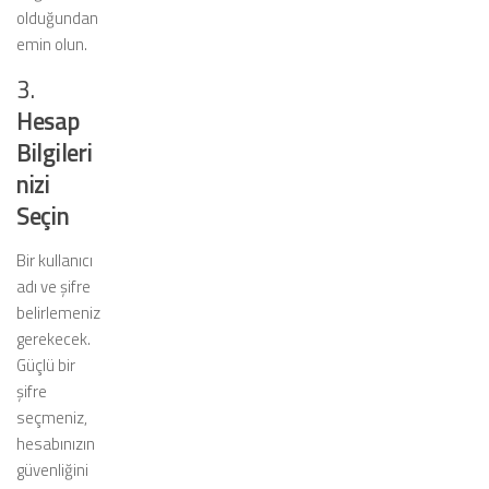
olduğundan
emin olun.
3.
Hesap
Bilgileri
nizi
Seçin
Bir kullanıcı
adı ve şifre
belirlemeniz
gerekecek.
Güçlü bir
şifre
seçmeniz,
hesabınızın
güvenliğini