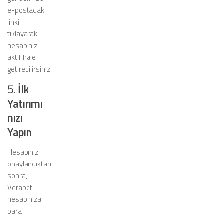
e-postadaki
linki
tıklayarak
hesabınızı
aktif hale
getirebilirsiniz.
5.
İlk
Yatırımı
nızı
Yapın
Hesabınız
onaylandıktan
sonra,
Verabet
hesabınıza
para