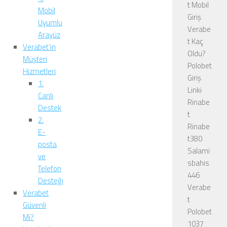
t Mobil
Mobil
Giriş
Uyumlu
Verabe
Arayüz
t Kaç
Verabet’in
Oldu?
Müşteri
Polobet
Hizmetleri
Giriş
1.
Linki
Canlı
Rinabe
Destek
t
2.
Rinabe
E-
t380
posta
Salami
ve
sbahis
Telefon
446
Desteği
Verabe
Verabet
t
Güvenli
Polobet
Mi?
1037