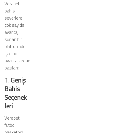
Verabet,
bahis
severlere
çok sayıda
avantaj
sunan bir
platformdur.
İşte bu
avantajlardan
bazıları:
1.
Geniş
Bahis
Seçenek
leri
Verabet,
futbol,
basketbol,