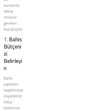
konularda
dikkat
etmeniz
gereken
bazı ipuçları:
1.
Bahis
Bütçeni
zi
Belirleyi
n
Bahis
yaparken
kaybetmeye
dayanıklı bir
bütçe
belirlemek