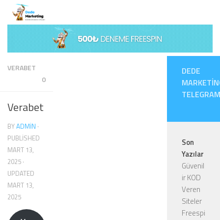
Skip to content
VERABET
DEDE
0
MARKETIN
TELEGRAM
Verabet
BY
ADMIN
·
PUBLISHED
Son
MART 13,
Yazılar
2025
·
Güvenil
UPDATED
ir KOD
MART 13,
Veren
2025
Siteler
Freespi