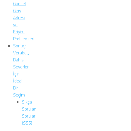
Güncel
Giriş
Adresi
ve
Erişim
Problemleri
Sonuç:
Verabet,
Bahis
Severler
İçin
İdeal
Bir
Seçim
Sıkça
Sorulan
Sorular
(SSS)