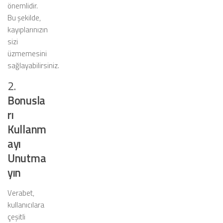
önemlidir.
Bu şekilde,
kayıplarınızın
sizi
üzmemesini
sağlayabilirsiniz.
2.
Bonusla
rı
Kullanm
ayı
Unutma
yın
Verabet,
kullanıcılara
çeşitli