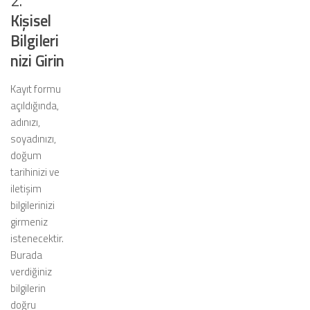
2.
Kişisel
Bilgileri
nizi Girin
Kayıt formu
açıldığında,
adınızı,
soyadınızı,
doğum
tarihinizi ve
iletişim
bilgilerinizi
girmeniz
istenecektir.
Burada
verdiğiniz
bilgilerin
doğru