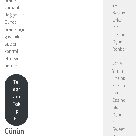
oranları
Yeni
zamanla
Başlay
değişebilir.
anlar
Güncel
için
oranlar için
Casino
güvenilir
Oyun
siteleri
Rehber
kontrol
i
etmeyi
2025
unutma.
Yılının
En Çok
Tel
Kazand
egr
ıran
am
Casino
Tak
Slot
ip
Oyunla
ET
rı
Günün
Sweet