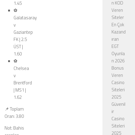
n KOD
1.45
Veren
⚽
Siteler
Galatasaray
En Çok
v
Kazand
Gaziantep
ıran
FK | 2.5
EGT
ÜST |
Oyunla
1.60
rı 2026
⚽
Bonus
Chelsea
Veren
v
Casino
Brentford
Siteleri
| MS1 |
2025
1.62
Güvenil
📌 Toplam
ir
Oran: 3.80
Casino
Siteleri
Not: Bahis
2025