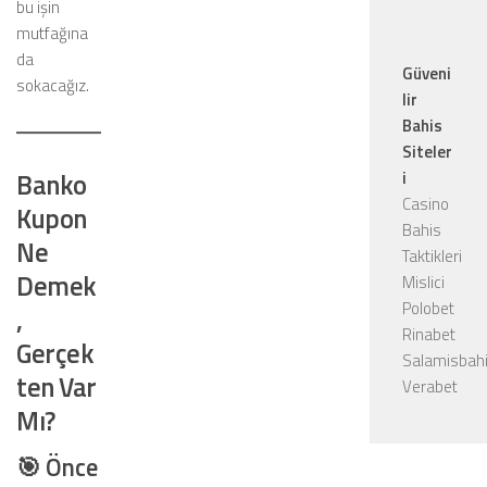
bu işin
mutfağına
da
Güveni
sokacağız.
lir
Bahis
Siteler
Banko
i
Casino
Kupon
Bahis
Ne
Taktikleri
Demek
Mislici
Polobet
,
Rinabet
Gerçek
Salamisbah
ten Var
Verabet
Mı?
🎯 Önce