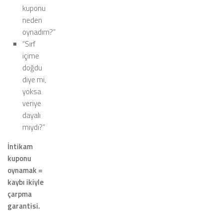
kuponu
neden
oynadım?”
“Sırf
içime
doğdu
diye mi,
yoksa
veriye
dayalı
mıydı?”
İntikam
kuponu
oynamak =
kaybı ikiyle
çarpma
garantisi.