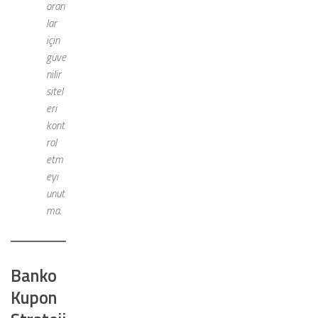
oran
lar
için
güve
nilir
sitel
eri
kont
rol
etm
eyi
unut
ma.
Banko
Kupon