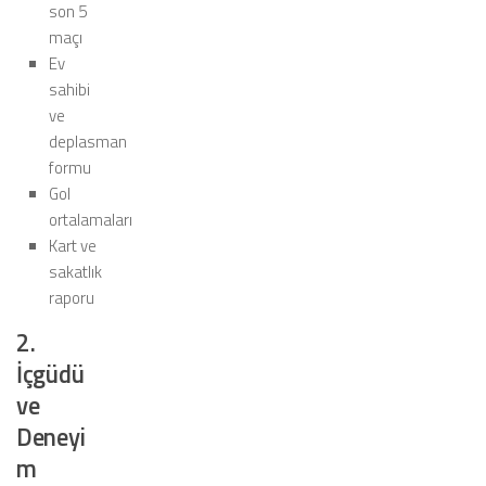
son 5
maçı
Ev
sahibi
ve
deplasman
formu
Gol
ortalamaları
Kart ve
sakatlık
raporu
2.
İçgüdü
ve
Deneyi
m