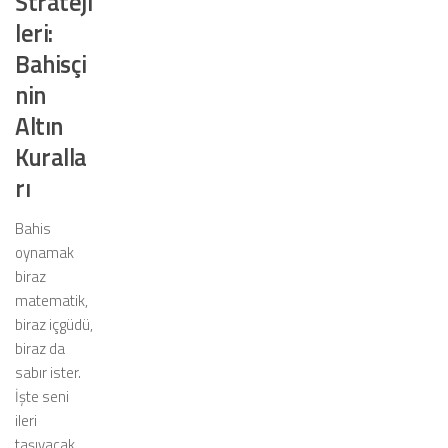
Strateji
leri:
Bahisçi
nin
Altın
Kuralla
rı
Bahis
oynamak
biraz
matematik,
biraz içgüdü,
biraz da
sabır ister.
İşte seni
ileri
taşıyacak