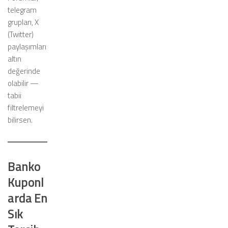
telegram
grupları, X
(Twitter)
paylaşımları
altın
değerinde
olabilir —
tabii
filtrelemeyi
bilirsen.
Banko
Kuponl
arda En
Sık