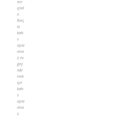
nce
içind
ir.
Borç
la
bahi
s
oyna
nma
z, ev
geçi
ndir
mek
için
bahi
s
oyna
nma
z.