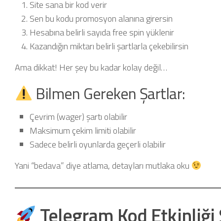
Site sana bir kod verir
Sen bu kodu promosyon alanına girersin
Hesabına belirli sayıda free spin yüklenir
Kazandığın miktarı belirli şartlarla çekebilirsin
Ama dikkat! Her şey bu kadar kolay değil…
Bilmen Gereken Şartlar:
Çevrim (wager) şartı olabilir
Maksimum çekim limiti olabilir
Sadece belirli oyunlarda geçerli olabilir
Yani “bedava” diye atlama, detayları mutlaka oku
Telegram Kod Etkinliği S