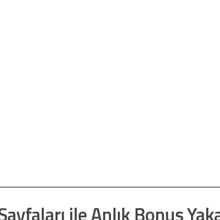
ayfaları ile Anlık Bonus Yak