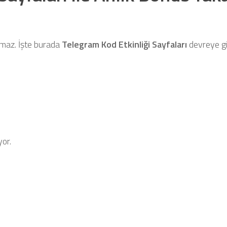
lmaz. İşte burada
Telegram Kod Etkinliği Sayfaları
devreye gi
or.