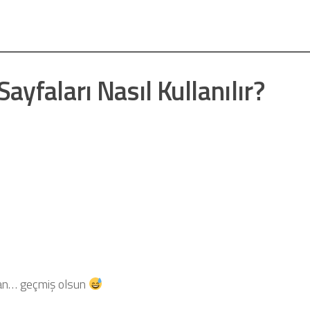
ayfaları Nasıl Kullanılır?
rsan… geçmiş olsun