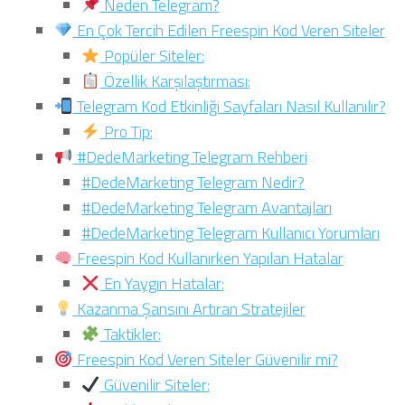
Neden Telegram?
En Çok Tercih Edilen Freespin Kod Veren Siteler
Popüler Siteler:
Özellik Karşılaştırması:
Telegram Kod Etkinliği Sayfaları Nasıl Kullanılır?
Pro Tip:
#DedeMarketing Telegram Rehberi
#DedeMarketing Telegram Nedir?
#DedeMarketing Telegram Avantajları
#DedeMarketing Telegram Kullanıcı Yorumları
Freespin Kod Kullanırken Yapılan Hatalar
En Yaygın Hatalar:
Kazanma Şansını Artıran Stratejiler
Taktikler:
Freespin Kod Veren Siteler Güvenilir mi?
Güvenilir Siteler: